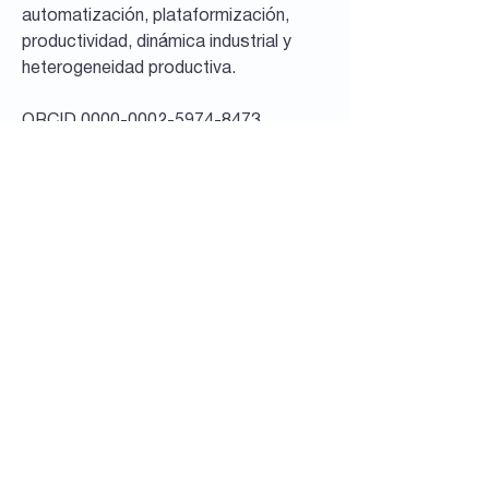
automatización, plataformización,
productividad, dinámica industrial y
heterogeneidad productiva.
ORCID
0000-0002-5974-8473
Documentos de
Trabajo
Seguinos
en