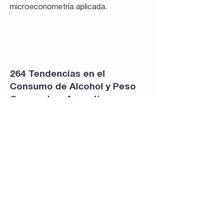
microeconometría aplicada.
Documentos de
Trabajo
264 Tendencias en el
Consumo de Alcohol y Peso
Corporal en Argentina
Lara, M. Inés; Serio, Monserrat
Ver documento