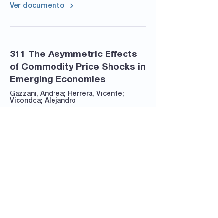
Ver documento
311 The Asymmetric Effects
of Commodity Price Shocks in
Emerging Economies
Gazzani, Andrea; Herrera, Vicente;
Vicondoa; Alejandro
Ver documento
244 Are the Effects of
Uncertainty Shocks Big or
Small?
Alessandri, Piergiorgio; Gazzani, Andrea;
Vicondo; Alejandro